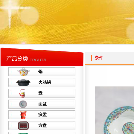
杂件
锅
火鸡锅
壶
面盆
痰盂
方盘