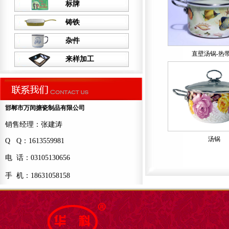
标牌
铸铁
杂件
直壁汤锅-热
来样加工
邯郸市万闰搪瓷制品有限公司
销售经理：张建涛
汤锅
Q Q：1613559981
电 话：03105130656
手 机：18631058158