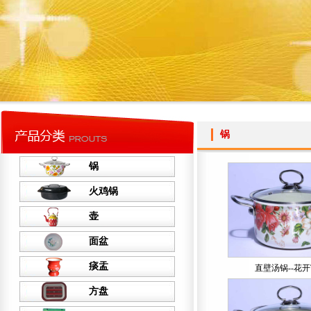
锅
锅
火鸡锅
壶
面盆
痰盂
直壁汤锅--花
方盘