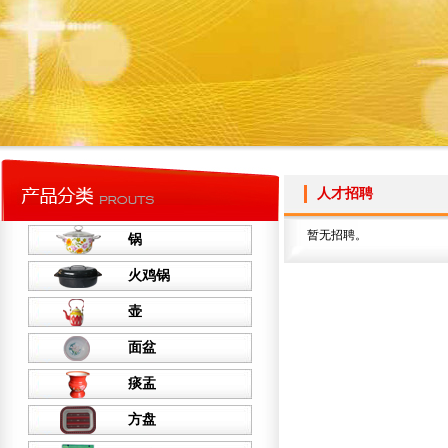
人才招聘
暂无招聘。
锅
火鸡锅
壶
面盆
痰盂
方盘