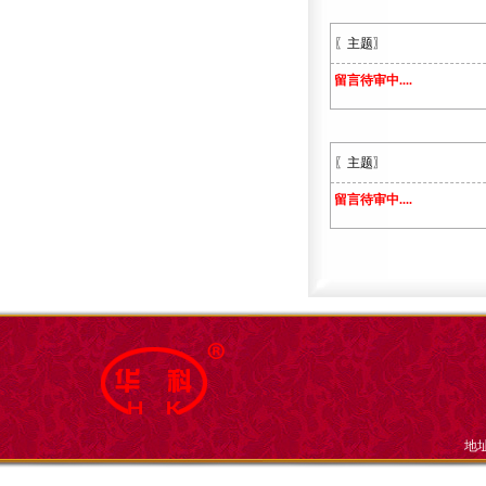
〖主题〗
留言待审中....
〖主题〗
留言待审中....
地