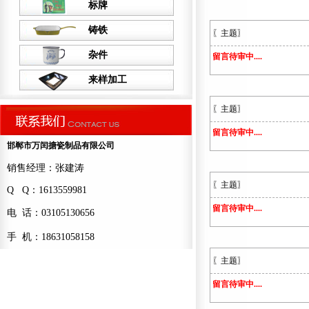
标牌
铸铁
〖主题〗
杂件
留言待审中....
来样加工
〖主题〗
留言待审中....
邯郸市万闰搪瓷制品有限公司
销售经理：张建涛
〖主题〗
Q Q：1613559981
留言待审中....
电 话：03105130656
手 机：18631058158
〖主题〗
留言待审中....